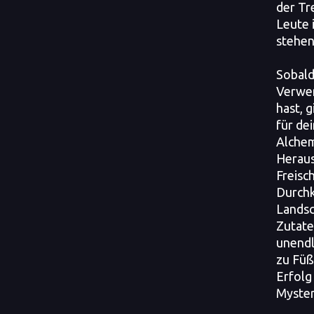
der Tr
Leute 
stehen
Sobald
Verwen
hast, 
für de
Alchem
Herau
Freisc
Durch
Landsc
Zutate
unendl
zu Füß
Erfolg
Myster