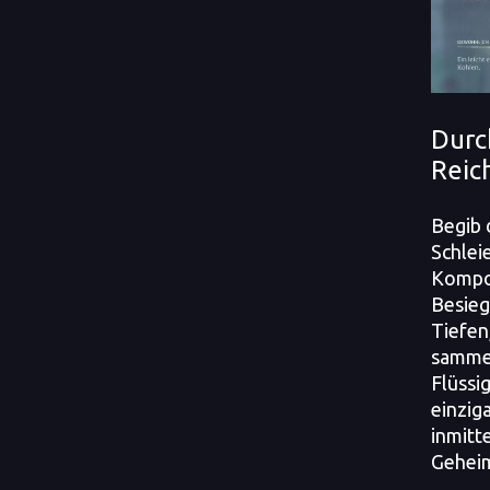
Durc
Reic
Begib 
Schleie
Kompo
Besieg
Tiefen
sammel
Flüssi
einziga
inmitt
Geheim