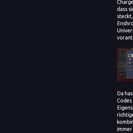
Charge 
dass s
steckt,
Enshro
Univer
vorant
Da has
Codes 
Eigens
richti
kombin
immer 