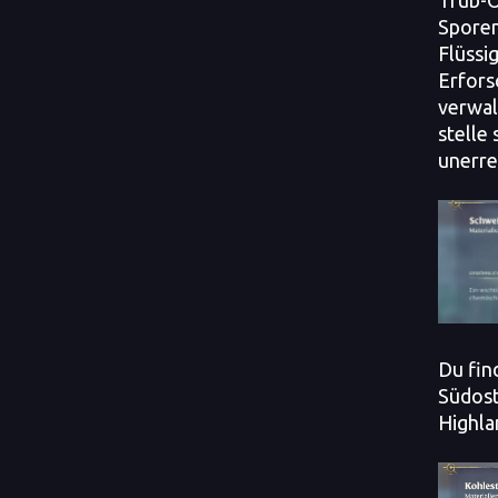
Trüb-Ö
Sporen
Flüssi
Erfors
verwal
stelle 
unerre
Du fin
Südos
Highla