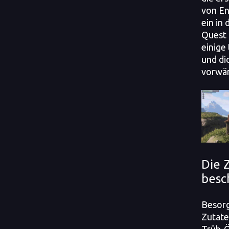
von En
ein in
Quest 
einige
und dic
vorwä
Die 
besc
Besorg
Zutate