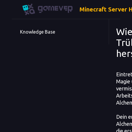
Minecraft Server 
Wie
Knowledge Base
Trü
her
Eintret
Magie 
vermis
Arbeit
Alchem
Dein e
Alchem
die er