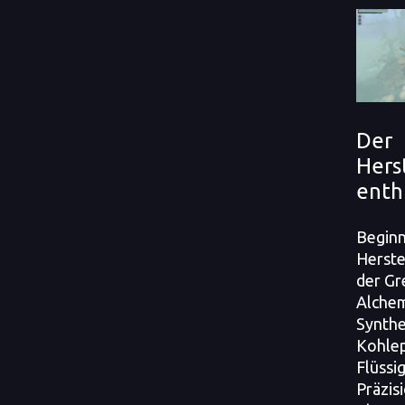
Der
Hers
enth
Begin
Herste
der Gr
Alchem
Synthe
Kohlep
Flüssi
Präzis