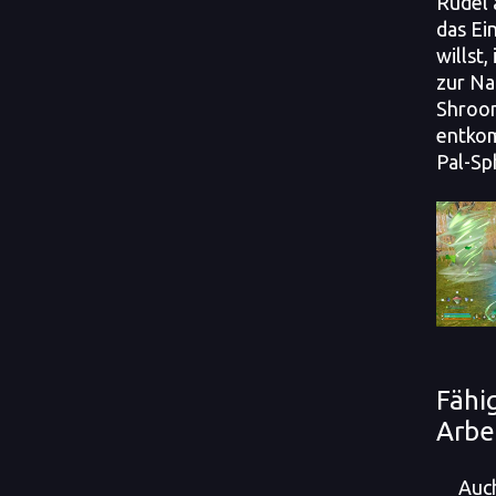
Rudel 
das Ei
willst,
zur Na
Shroom
entkom
Pal-Sp
Fähi
Arbe
Auc