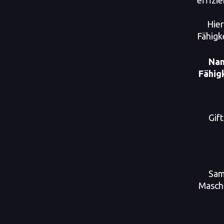
effizie
Hier
Fähigk
Nam
Fähig
Gif
Sam
Masch