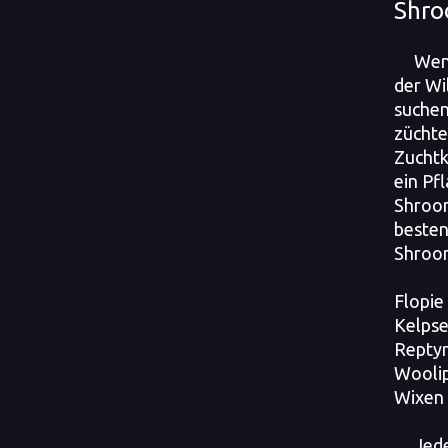
Shro
Wenn
der Wi
suchen
züchte
Zuchtk
ein Pfl
Shroom
besten
Shroom
Flopie
Kelpse
Reptyr
Woolip
Wixen 
Jed