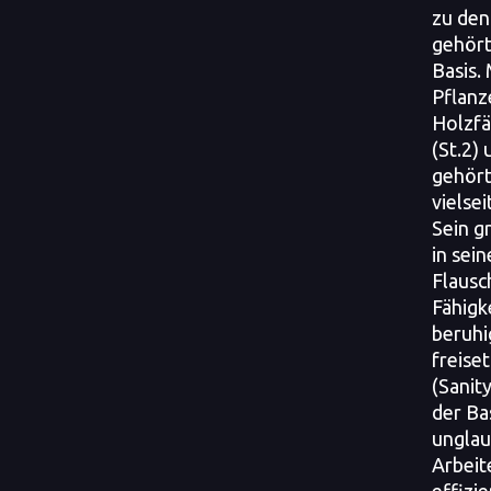
zu den
gehört,
Basis.
Pflanz
Holzfä
(St.2)
gehört
vielse
Sein g
in sein
Flausc
Fähigk
beruh
freise
(Sanit
der Ba
unglau
Arbeit