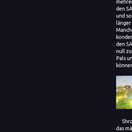
mehre
den SA
und so
länger
Manche
konden
den SA
null z
Pals u
können
Shro
das mä