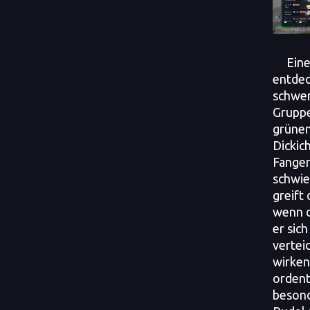
Ein
entdeck
schwer,
Gruppe
grünen
Dickic
Fangen
schwie
greift 
wenn d
er sic
vertei
wirken
ordent
besond