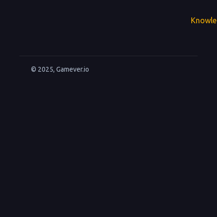
Knowle
© 2025, Gamever.io