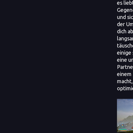
es lieb
Gegen
und sic
der Um
dich a
langsa
täusch
einige
eine u
Partner
einem 
macht, 
optimi