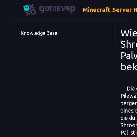
Minecraft Server 
Wie
Knowledge Base
Shr
Pal
be
Die 
Pilzwä
bergen
eines 
die du 
Shroom
Pal is