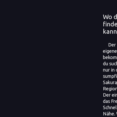
Wo d
find
kann
Der 
eigen
bekomm
du suc
nur in
sumpf
Sakura
Region
Der ei
das Fr
Schnel
Nähe.