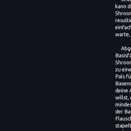
kann d
Shroom
result
einfac
warte, 
Abg
Basisf
Shroom
zu ein
Pals fü
Basen
deine 
willst,
mindes
der Bas
Flausc
stapelt