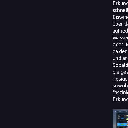
Erkunde
schnel
Eiswin
über d
auf jed
Wasser
oder J
da der
und an
Sobald
die ge
riesig
sowohl
faszin
Erkund