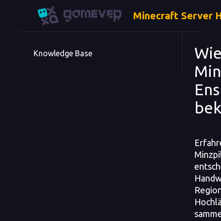
Minecraft Server 
Wie
Knowledge Base
Min
Ens
be
Erfahre
Minzpil
entsch
Handwe
Regio
Hochlä
sammel