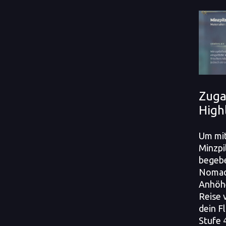
Zuga
High
Um mi
Minzpi
begebe
Nomad
Anhöhe
Reise v
dein F
Stufe 4