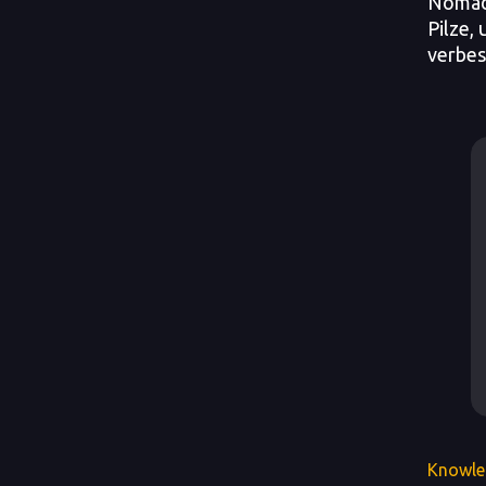
Nomad 
Pilze,
verbes
Knowle