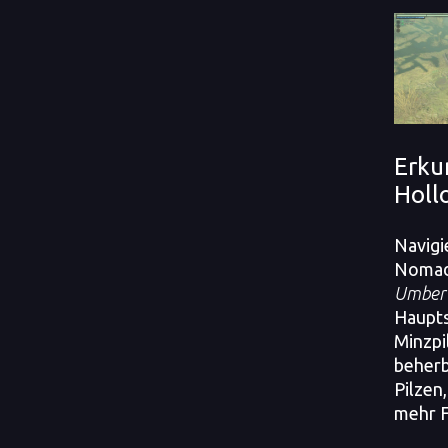
Erku
Holl
Navigi
Nomad 
Umber
Haupts
Minzpi
beherb
Pilzen
mehr Fl