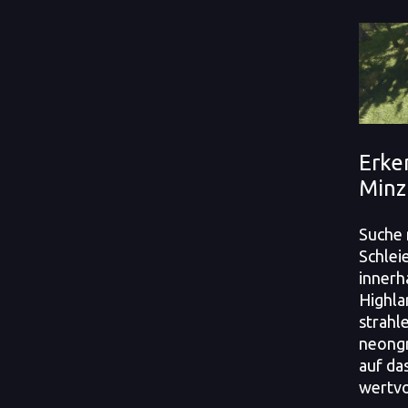
Erke
Minz
Suche 
Schlei
innerh
Highla
strahl
neongr
auf da
wertvo