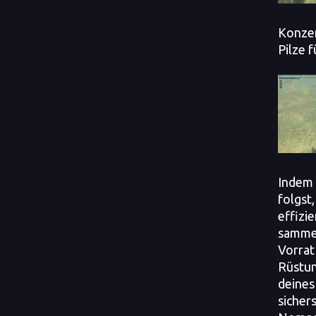
Konzen
Pilze 
Indem 
folgst
effizie
sammel
Vorrat
Rüstun
deines
sicher