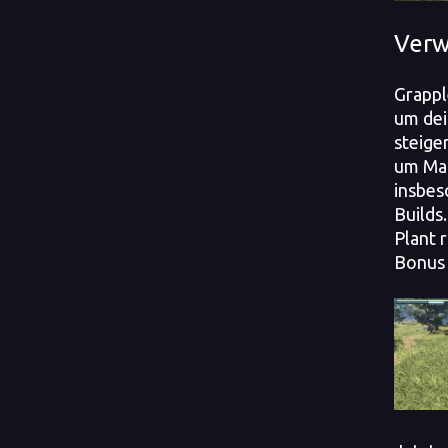
Ver
Grappl
um dei
steige
um Man
insbes
Builds
Plant 
Bonus 