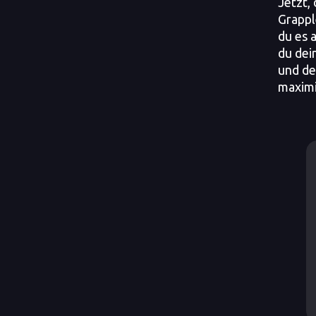
Jetzt,
Grappl
du es 
du dei
und de
maximi