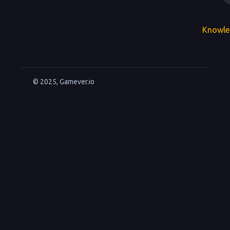
Knowle
© 2025, Gamever.io