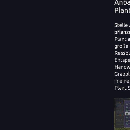
Anba
Plan
Stelle
pflanz
Plant 
große 
Ressou
Entspe
Handwe
Grappl
in ein
Plant 