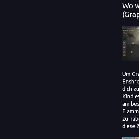
Wo w
(Gra
Um Gra
Enshro
dich z
Kindle
am bes
Flamme
zu hab
diese 