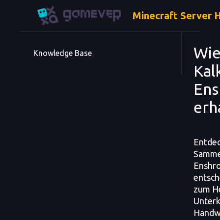
Minecraft Server 
Wie
Knowledge Base
Kal
Ens
erh
Entdec
Sammel
Enshro
entsch
zum He
Unterk
Handw