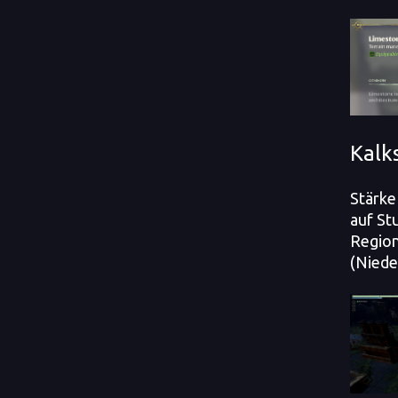
Kalk
Stärke
auf St
Regio
(Niede