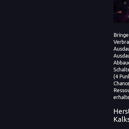
Bringe
Verbra
Ausdau
Ausdau
Abbaue
Schalt
(4 Pun
Chance
Ressou
erhalt
Hers
Kalk