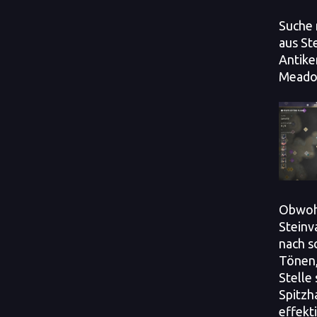
Suche 
aus St
Antike
Meado
Obwohl
Steinv
nach s
Tönen,
Stelle 
Spitzh
effekt