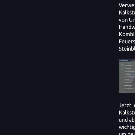
Verwen
Kalkst
von Un
Handwe
Kombin
Feuers
Steinb
Jetzt,
Kalkst
und ab
wichti
um dei