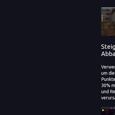
Stei
Abba
Verwen
um die
Punkte
30% me
und R
verurs