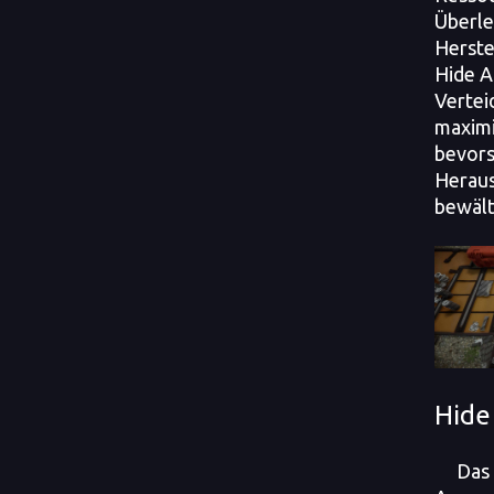
Überle
Herste
Hide A
Vertei
maximi
bevor
Herau
bewält
Hide
Das A