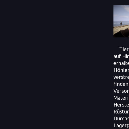
Tierha
auf Hi
erhalt
Höhlen
verstr
finden 
Versor
Materia
Herste
Rüstun
Durch
Lagerp