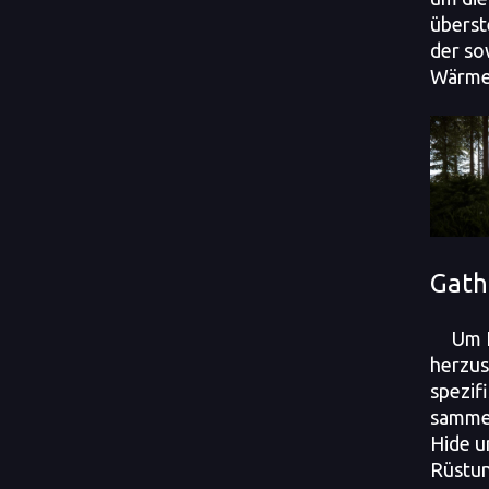
überst
der so
Wärme 
Gath
Um H
herzus
spezif
sammel
Hide u
Rüstun