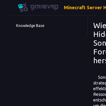
Minecraft Server 
Wie
Knowledge Base
Hid
Son
For
her
Sons o
strate
effekt
Ressou
entsc
um die