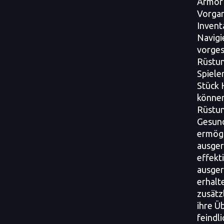
Armor 
Vorgan
Invent
Navigi
vorge
Rüstun
Spieler
Stück 
können
Rüstun
Gesund
ermögl
ausger
effekt
ausger
erhalt
zusätz
ihre Ü
feind