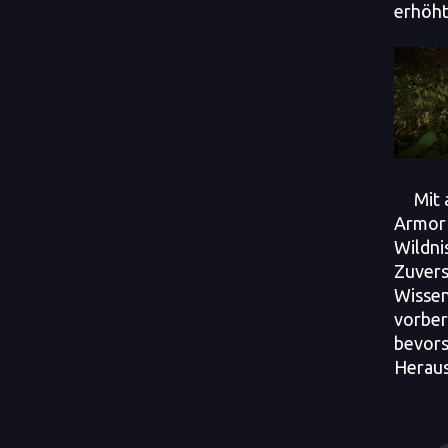
erhöht
Mit a
Armor 
Wildni
Zuvers
Wissen
vorbere
bevor
Heraus