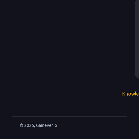
Knowle
© 2025, Gamever.io