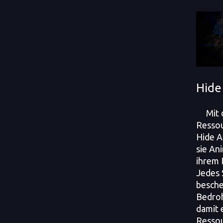
Hide
Mit d
Ressou
Hide A
sie An
ihrem 
Jedes 
besche
Bedroh
damit 
Ressou