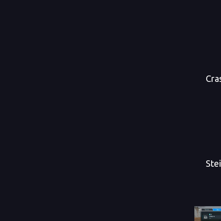
Cra
Ste