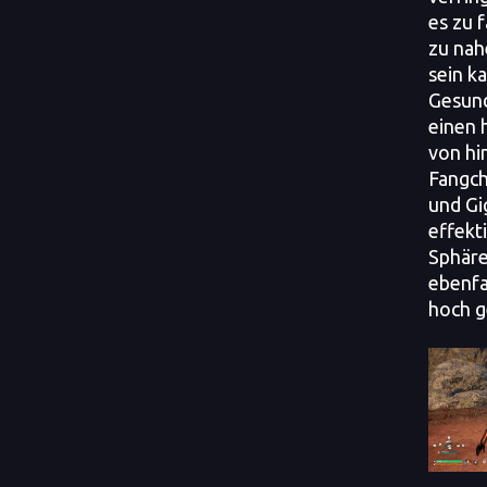
es zu 
zu nah
sein k
Gesundh
einen 
von hi
Fangch
und Gi
effekti
Sphäre
ebenfa
hoch g