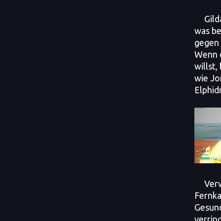
Gild
was be
gegen 
Wenn d
willst,
wie Jo
Elphid
Ver
Fernka
Gesund
verrin