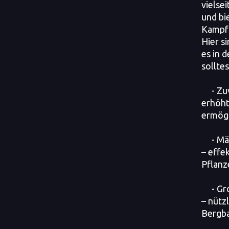
vielsei
und bi
Kampf 
Hier s
es in 
solltes
- Zu
erhöht
ermögl
- M
– effe
Pflanz
- Gr
– nütz
Bergb