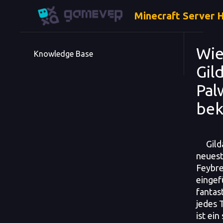
Minecraft Server 
Wie
Knowledge Base
Gil
Pal
be
Gild
neuest
Feybre
eingef
fantas
jedes 
ist ein