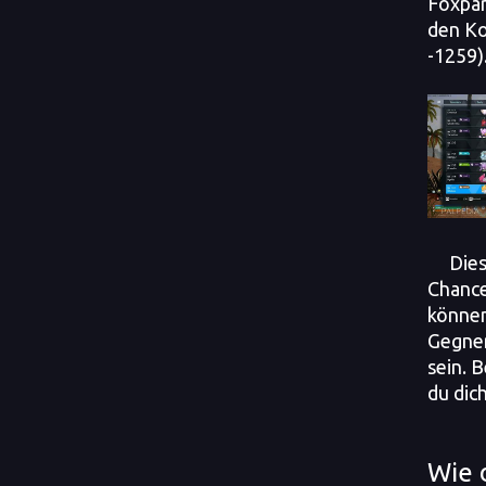
Foxpar
den Ko
-1259)
Dies
Chance
können
Gegner
sein. B
du dic
Wie 