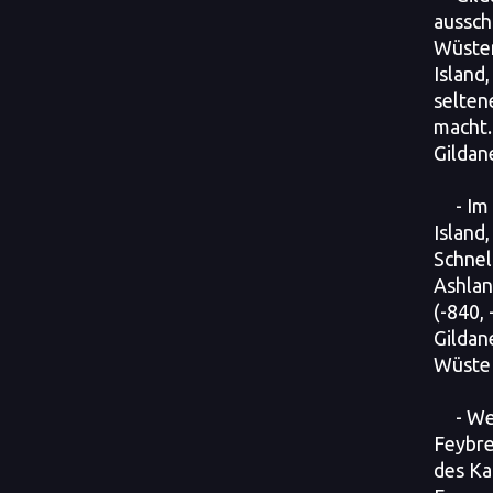
ausschl
Wüste
Island
selten
macht.
Gildane
- I
Island
Schnel
Ashlan
(-840, 
Gildane
Wüste 
- W
Feybre
des K