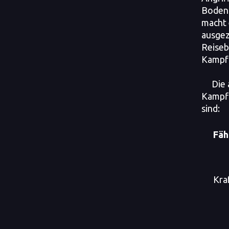
Bodens
macht 
ausgez
Reiseb
Kampfp
Die 
Kampff
sind:
Fäh
Kra