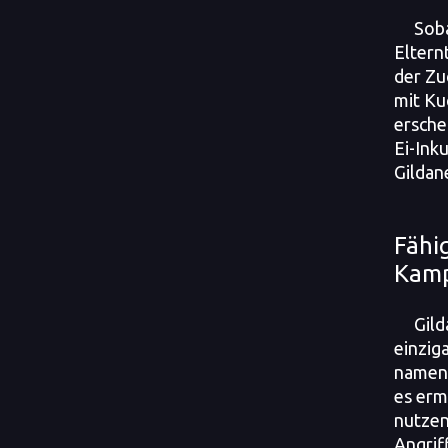
Soba
Elternt
der Zu
mit Ku
ersche
Ei-Ink
Gildan
Fähi
Kamp
Gild
einzig
namens
es ermö
nutzen
Angrif