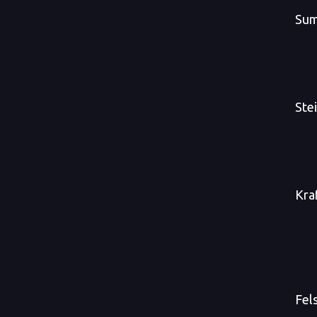
Sum
Ste
Kra
Fel