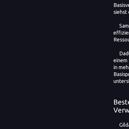
Basisv
siehst
Samm
effizi
Resso
Dadu
einem 
in meh
Basisp
unters
Best
Verw
Gild