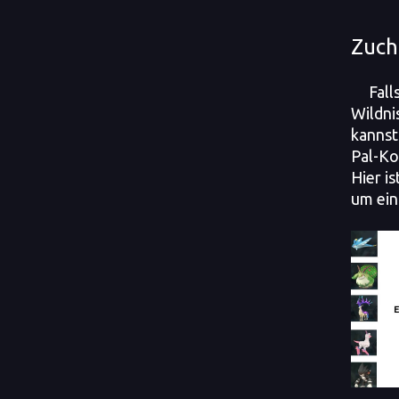
Zuch
Fall
Wildni
kannst
Pal-Ko
Hier i
um ein