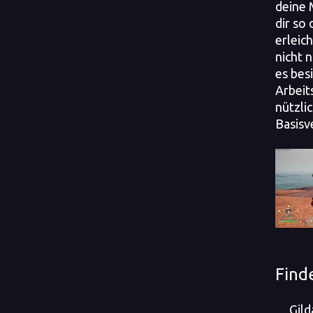
deine 
dir so
erleic
nicht 
es bes
Arbeit
nützlic
Basisv
Find
Gild