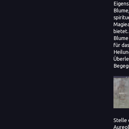
Eigens
Blume,
spiritu
Magiea
bietet
Blume 
für da
Heilun
Überle
Begegn
Stelle
Aureol