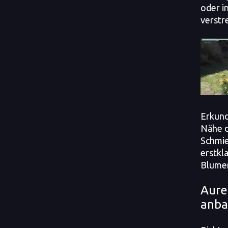
oder i
verstre
Erkund
Nähe d
Schmie
erstkl
Blume
Aure
anb