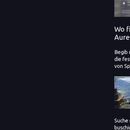
Wo f
Aure
Begib 
die fe
von Sp
Suche 
buschi