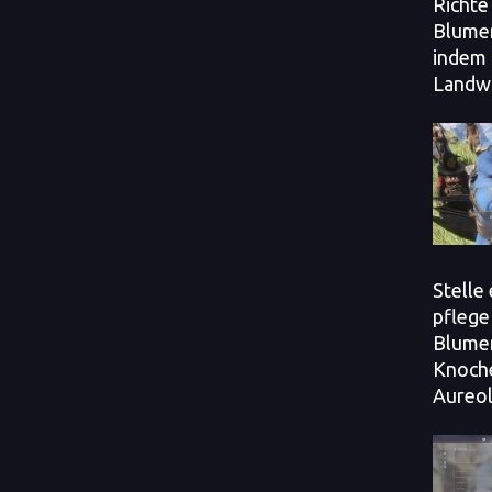
Richte 
Blume
indem
Landwi
Stelle
pflege
Blumen
Knoch
Aureol