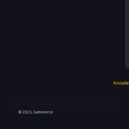
Knowle
© 2025, Gamever.io