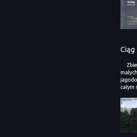
Ciąg
Zbie
małyc
jagodo
całym 