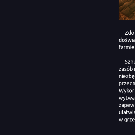
Zdo
doświa
farmien
Szn
zasób 
niezbę
przed
Wykor
wytwarz
zapewn
ułatwi
w grze