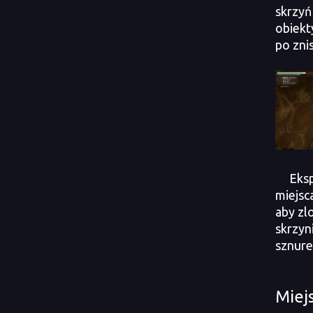
skrzyń
obiekt
po zni
Eksp
miejsc
aby zl
skrzyn
sznure
Miej