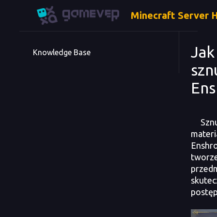
Minecraft Server 
Jak
Knowledge Base
szn
Ens
Szn
materi
Enshr
tworze
przedm
skutec
postęp