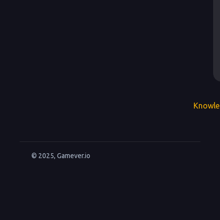
Knowle
© 2025, Gamever.io