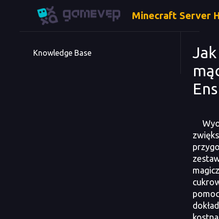
Minecraft Server 
Jak
Knowledge Base
mąc
Ens
Wyo
zwięks
przyg
zestaw
magicz
cukrow
pomocą
dokład
kostna