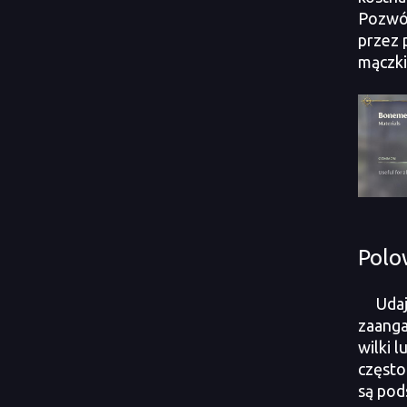
Pozwól
przez 
mączki
Polo
Udaj
zaanga
wilki 
często
są po