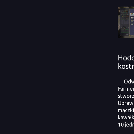
Hodo
kost
Odwi
Farmer
stworz
Uprawn
mączki
kawałk
10 jed