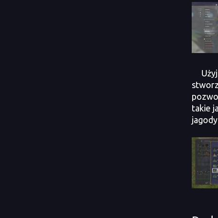
Użyj
stworz
pozwoli
takie 
jagody 