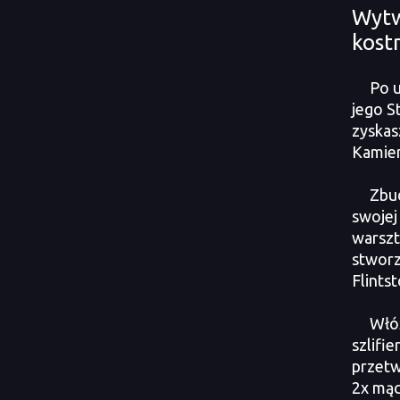
Wytw
kost
Po u
jego S
zyskas
Kamien
Zbud
swojej 
warszt
stworz
Flints
Włóż
szlifie
przetw
2x mąc