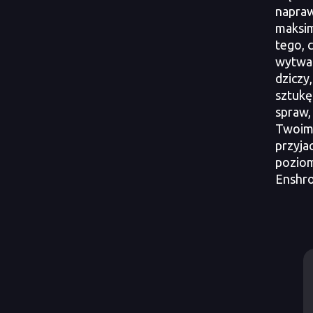
napraw
maksim
tego, 
wytwar
dziczy
sztukę 
spraw,
Twoim
przyja
poziom
Enshr