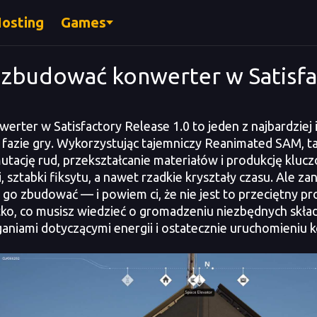
Hosting
Games
 zbudować konwerter w Satisfa
ter w Satisfactory Release 1.0 to jeden z najbardziej i
 fazie gry. Wykorzystując tajemniczy Reanimated SAM,
utację rud, przekształcanie materiałów i produkcję kluc
i, sztabki fiksytu, a nawet rzadkie kryształy czasu. Ale
 go zbudować — i powiem ci, że nie jest to przeciętny
ko, co musisz wiedzieć o gromadzeniu niezbędnych skła
niami dotyczącymi energii i ostatecznie uruchomieniu 