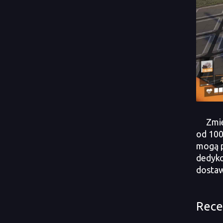
Zmienn
od 100
mogą p
dedyko
dostaw
Rece