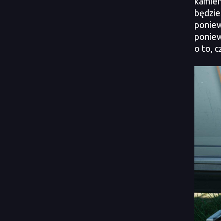
kamien
będzie
poniew
poniew
o to, 