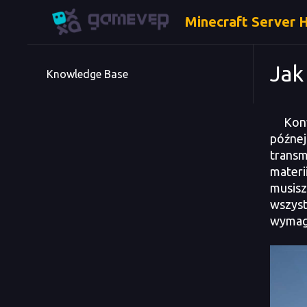
Minecraft Server 
Jak
Knowledge Base
Konwer
późnej
transm
materi
musisz
wszyst
wymaga