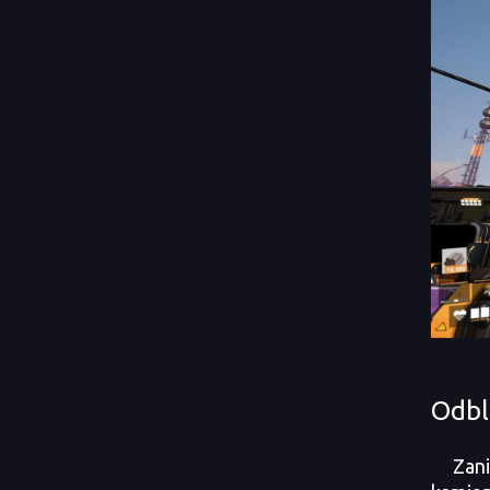
Odbl
Zanim 