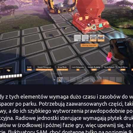
z tych elementów wymaga dużo czasu i zasobów do wy
 spacer po parku. Potrzebują zaawansowanych części, tak
y, a do ich szybkiego wytworzenia prawdopodobnie potr
cyjna. Radiowe jednostki sterujące wymagają płytek dru
ałów w środkowej i późnej fazie gry, więc upewnij się, że
ie, fluktuatory SAM, choć dostępne tylko na poziomie 9, 