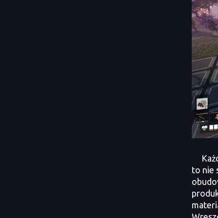
Każdy 
to nie
obudow
produk
materi
Wreszc