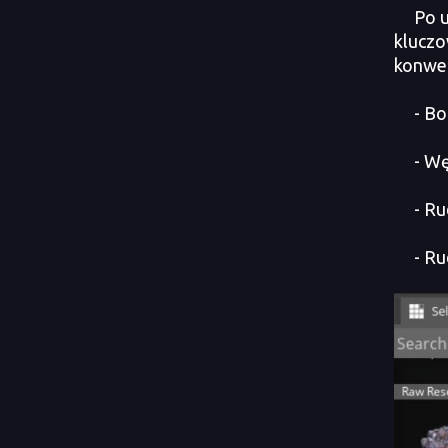
Po uru
kluczo
konwer
- Boks
- Węgi
- Ruda
- Ruda