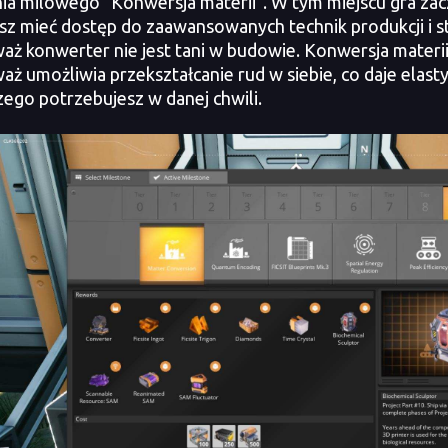
ia milowego "Konwersja materii". W tym miejscu gra za
sz mieć dostęp do zaawansowanych technik produkcji i s
aż konwerter nie jest tani w budowie. Konwersja materii
aż umożliwia przekształcanie rud w siebie, co daje ela
czego potrzebujesz w danej chwili.