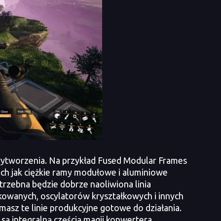
tworzenia. Na przykład Fused Modular Frames
ich jak ciężkie ramy modułowe i aluminiowe
zebna będzie dobrze naoliwiona linia
kowanych, oscylatorów kryształkowych i innych
 masz te linie produkcyjne gotowe do działania.
są integralną częścią magii konwertera,