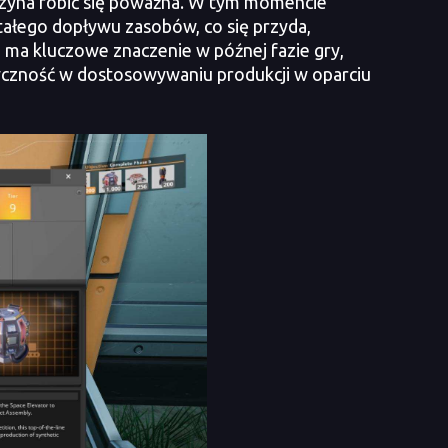
czyna robić się poważna. W tym momencie
tałego dopływu zasobów, co się przyda,
 ma kluczowe znaczenie w późnej fazie gry,
styczność w dostosowywaniu produkcji w oparciu