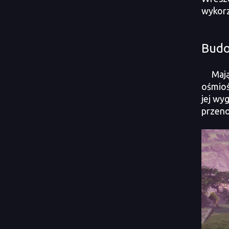
wykorz
Budo
Mając 
ośmioś
jej wy
przeno