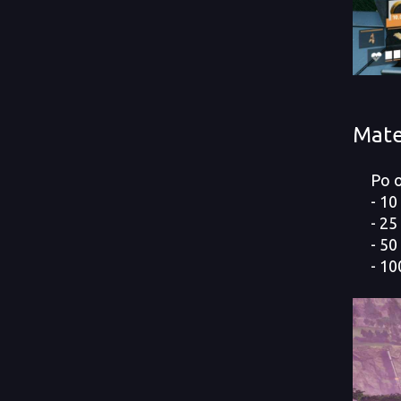
Mate
Po odb
- 10 
- 25 
- 50 r
- 100