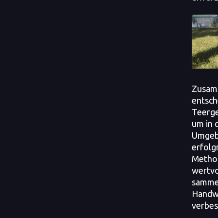
Zusamm
entsch
Teerge
um in 
Umgeb
erfolg
Method
wertvo
samme
Handwe
verbes