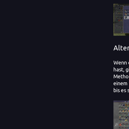
Alte
Wenn d
hast, g
Method
einem 
bis es 