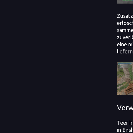
Zusätz
erlosc
samme
zuverl
eine n
liefern
Verw
Teer h
in Ens