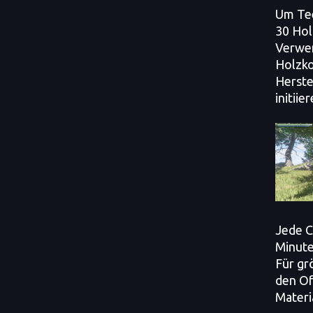
Um Tee
30 Hol
Verwe
Holzko
Herste
initiier
Jede C
Minute
Für gr
den Of
Materi