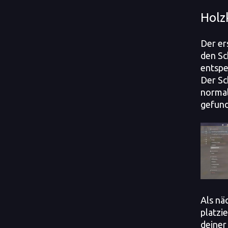
Holz
Der er
den Sc
entspe
Der S
normal
gefund
Als nä
platzi
deiner