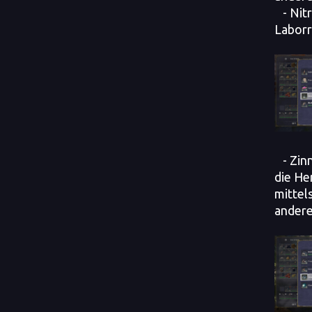
- Nitr
Laborr
- Zinn
die He
mittel
andere