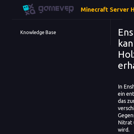
Minecraft Server 
Ens
Knowledge Base
kan
Hol
erh
In Ens
ein en
das zu
versch
Gegens
Nitrat
wird.