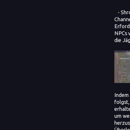
- Shro
Channe
Erford
NPCs w
die Jäg
Indem 
folgst
erhalt
um we
herzust
Überle