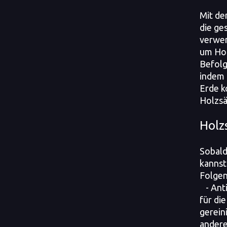
Mit de
die ge
verwen
um Hol
Befolg
indem 
Erde k
Holzsä
Holz
Sobald
kannst
Folgen
- Anti
für di
gerein
andere