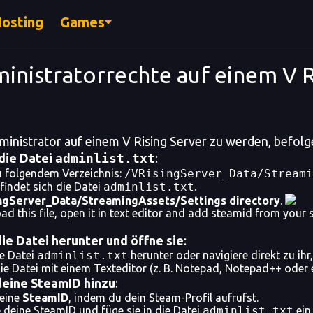
Hosting
Games
inistratorrechte auf einem V
inistrator auf einem V Rising Server zu werden, befolge
die Datei
adminlist.txt
:
u folgendem Verzeichnis:
/VRisingServer_Data/Streami
findet sich die Datei
adminlist.txt
.
ngServer_Data/StreamingAssets/Settings directory
.
d this file, open it in text editor and add steamid from your s
ie Datei herunter und öffne sie
:
e Datei
adminlist.txt
herunter oder navigiere direkt zu ih
ie Datei mit einem Texteditor (z. B. Notepad, Notepad++ oder
deine SteamID hinzu
:
deine
SteamID
, indem du dein Steam-Profil aufrufst.
 deine SteamID und füge sie in die Datei
adminlist.txt
ein.