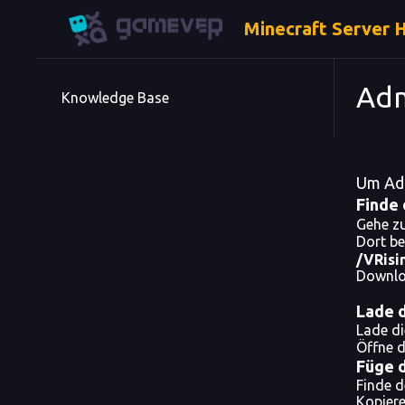
Minecraft Server 
Adm
Knowledge Base
Um Adm
Finde 
Gehe z
Dort be
/VRisi
Downloa
Lade d
Lade di
Öffne d
Füge 
Finde 
Kopiere