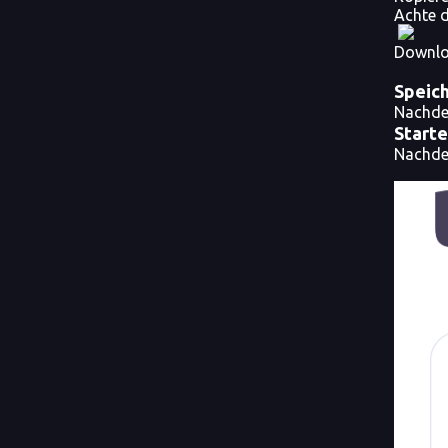
Achte d
Downloa
Speich
Nachdem
Starte
Nachdem