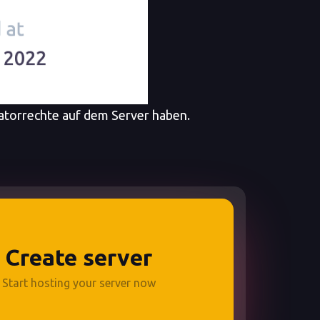
ratorrechte auf dem Server haben.
Create server
Start hosting your server now